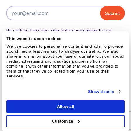
By clicking the subscribe button you agree to our
terms of use and have read and understood our
This website uses cookies
privacy policy.
We use cookies to personalise content and ads, to provide
social media features and to analyse our traffic. We also
share information about your use of our site with our social
media, advertising and analytics partners who may
Austin, TX
combine it with other information that you’ve provided to
them or that they’ve collected from your use of their
info@brightpick.ai
services.
Show details
Allow all
© 2026, Brightpick s.r.o.; Brightpick Inc.
Customize
Privacy Policy
Legal Notice
Documentation