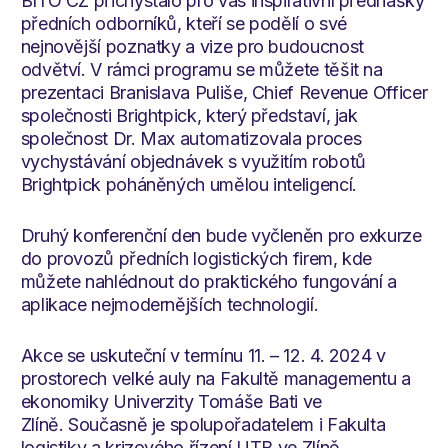
BITO CZ přichystalo pro vás inspirativní přednášky
předních odborníků, kteří se podělí o své
nejnovější poznatky a vize pro budoucnost
odvětví. V rámci programu se můžete těšit na
prezentaci Branislava Puliše, Chief Revenue Officer
společnosti Brightpick, který představí, jak
společnost Dr. Max automatizovala proces
vychystávání objednávek s využitím robotů
Brightpick poháněných umělou inteligencí.
Druhý konferenční den bude vyčleněn pro exkurze
do provozů předních logistických firem, kde
můžete nahlédnout do praktického fungování a
aplikace nejmodernějších technologií.
Akce se uskuteční v termínu 11. – 12. 4. 2024 v
prostorech velké auly na Fakultě managementu a
ekonomiky Univerzity Tomáše Bati ve
Zlíně. Současně je spolupořadatelem i Fakulta
logistiky a krizového řízení UTB ve Zlíně.